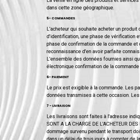
La vente en ligne des produits et services
dans cette zone géographique.
5- COMMANDES
L'acheteur qui souhaite acheter un produit
d'identification, une phase de vérification
phase de confirmation de la commande et d
reconnaissance d'en avoir parfaite connaiss
L'ensemble des données fournies ainsi que 
électronique confirmation de la commande
6- PAIEMENT
Le prix est exigible à la commande. Les pa
données transmises à cette occasion. Les
7 - LIVRAISON
Les livraisons sont faites à l'adresse in
SONT A LA CHARGE DE L'ACHETEUR DES L
dommage survenu pendant le transport doit
dans un délai de trois jours à compter de la