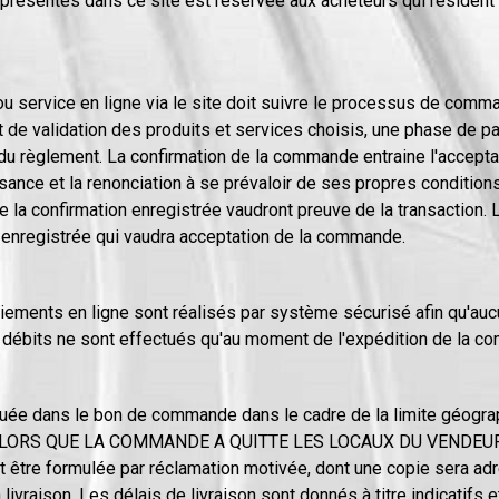
 présentés dans ce site est réservée aux acheteurs qui résident
 ou service en ligne via le site doit suivre le processus de co
 et de validation des produits et services choisis, une phase de
u règlement. La confirmation de la commande entraine l'accepta
ance et la renonciation à se prévaloir de ses propres conditions
la confirmation enregistrée vaudront preuve de la transaction. L
 enregistrée qui vaudra acceptation de la commande.
iements en ligne sont réalisés par système sécurisé afin qu'auc
 débits ne sont effectués qu'au moment de l'expédition de la c
diquée dans le bon de commande dans le cadre de la limite géog
ORS QUE LA COMMANDE A QUITTE LES LOCAUX DU VENDEUR. Tou
 être formulée par réclamation motivée, dont une copie sera adr
 livraison. Les délais de livraison sont donnés à titre indicatifs