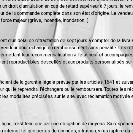
a un droit d'annulation en cas de retard supérieur à 7 jours, le 
etour de la commande complète dans son état d'origine. Le vende
force majeur (grève, incendie, inondation...).
nt d'un délai de rétractation de sept jours à compter de la livra
au vendeur pour échange ou remboursement sans pénalité. Les retou
permettant leur recommercialisation à l'état neuf et accompagnés 
ment reproductibles descellés et aux produits personnalisés su
icient de la garantie légale prévue par les articles 1641 et suiva
deur qui le reprendra, l'échangera ou le remboursera. Toutes les
les modalités précisées sur le site, avec réclamation motivée et 
ligne, n'est tenu que par une obligation de moyens. Sa responsa
u internet tel que pertes de données, intrusion, virus rupture du