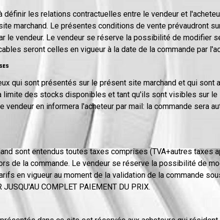
définir les relations contractuelles entre le vendeur et l'acheteu
t site marchand. Le présentes conditions de vente prévaudront su
 le vendeur. Le vendeur se réserve la possibilité de modifier s
ables seront celles en vigueur à la date de la commande par l'ac
SES
ux qui sont présentés sur le présent site marchand et qui sont 
imite des stocks disponibles et tant qu'ils sont visibles sur le s
e vendeur en informera l'acheteur par mail: la commande sera a
chand sont entendus toutes taxes comprises (TVA+autres taxes ap
 lors de la commande. Le vendeur se réserve la possibilité de mod
 tarifs en vigueur au moment de la validation de la commande so
 JUSQU'AU COMPLET PAIEMENT DU PRIX.