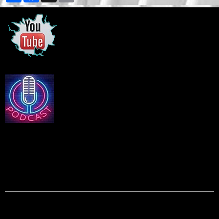
Podcasts Equality
EQUALITY - N°226 - 28 AOUT 2024
1ere Partie : Nos Sujets du Jour > Santé : Arthroses et Dermatites,
en explications et préventions. > Le Débat : Chacun son look, que ce
soit coiffure ...
EQUALITY - N°225 - 24 AOUT 2024
1ere Partie : Nos Sujets du Jour > Société : Le Monde D'Aujourd'hui,