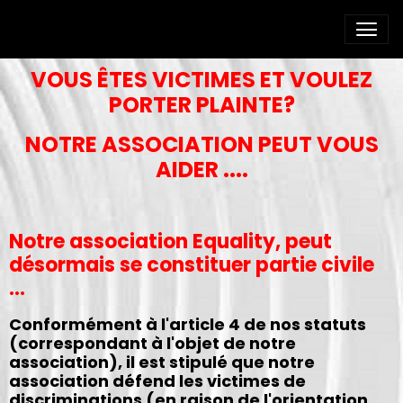
VOUS ÊTES VICTIMES ET VOULEZ
PORTER PLAINTE?
NOTRE ASSOCIATION PEUT VOUS
AIDER ....
Notre association Equality, peut
désormais se constituer partie civile
...
Conformément à l'article 4 de nos statuts
(correspondant à l'objet de notre
association), il est stipulé que notre
association défend les victimes de
discriminations (en raison de l'orientation