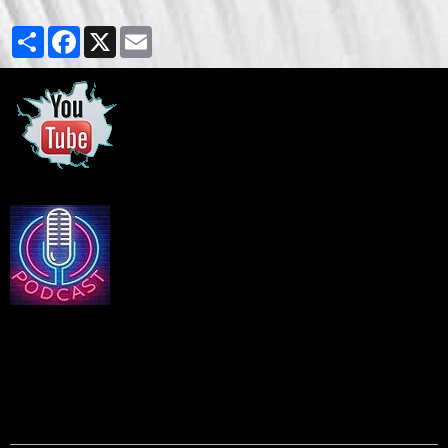
Partager
Facebook
X
Email
Podcasts Equality
EQUALITY - N°226 - 28 AOUT 2024
1ere Partie : Nos Sujets du Jour > Santé : Arthroses et Dermatites,
en explications et préventions. > Le Débat : Chacun son look, que ce
soit coiffure ...