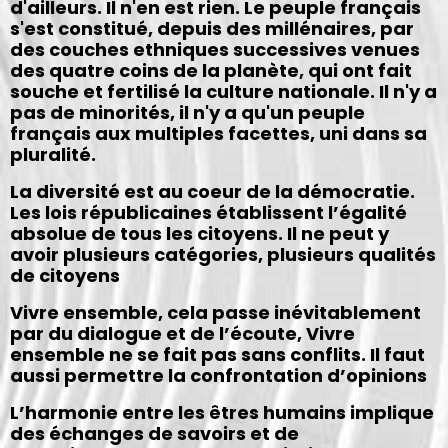
d'ailleurs. Il n'en est rien. Le peuple français
s'est constitué, depuis des millénaires, par
des couches ethniques successives venues
des quatre coins de la planète, qui ont fait
souche et fertilisé la culture nationale. Il n'y a
pas de minorités, il n'y a qu'un peuple
français aux multiples facettes, uni dans sa
pluralité.
La diversité est au coeur de la démocratie.
Les lois républicaines établissent l’égalité
absolue de tous les citoyens. Il ne peut y
avoir plusieurs catégories, plusieurs qualités
de citoyens
Vivre ensemble, cela passe inévitablement
par du dialogue et de l’écoute, Vivre
ensemble ne se fait pas sans conflits. Il faut
aussi permettre la confrontation d’opinions
L’harmonie entre les êtres humains implique
des échanges de savoirs et de