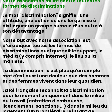
Notre association milite contre toutes les
formes de discriminations
Le mot "discrimination" signifie :
une
attitude, une action ou une loi qui vise à
distinguer un groupe humain d’un autre à
son désavantage
Notre but avec notre association, est
d’éradiquer toutes les formes de
discriminations quel que soit le support, le
média (y compris internet), le lieu ou la
manière.
La discrimination : c'est plus qu'un simple
mot c'est aussi une douleur que des hommes
et des femmes vivent dans leur quotidien.
La loi française reconnait la discrimination
pour le moment uniquement dans le milieu
du travail (entretien d'embauche,
licenciement, sanctions ...) dans le milieu du
logement (un propriétaire refusant de