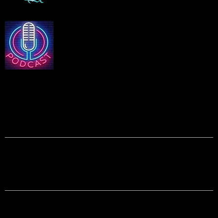
Podcasts Equality
EQUALITY - N°226 - 28 AOUT 2024
1ere Partie : Nos Sujets du Jour > Santé : Arthroses et Dermatites,
en explications et préventions. > Le Débat : Chacun son look, que ce
soit coiffure ...
EQUALITY - N°225 - 24 AOUT 2024
1ere Partie : Nos Sujets du Jour > Société : Le Monde D'Aujourd'hui,
la Génération Z et leur nouveau monde. > Le Débat : Le langage des
cités, parfois ...
EQUALITY - N°224 - 21 AOUT 2024
1ere Partie : Nos Sujets du Jour > Société : Pouvoir D'Achat, Priorité